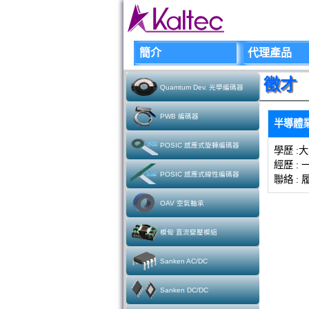
簡介
代理產品
徵才
Quamtum Dev. 光學編碼器
PWB 編碼器
半導體
POSIC 感應式旋轉編碼器
學歷 :
經歷 :
POSIC 感應式線性編碼器
聯絡 :
OAV 空氣軸承
模甸 直流變壓模組
Sanken AC/DC
Sanken DC/DC